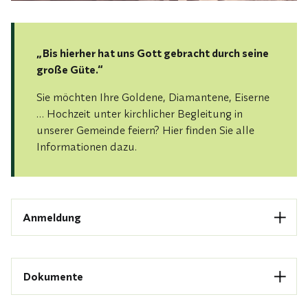
„Bis hierher hat uns Gott gebracht durch seine
große Güte.“
Sie möchten Ihre Goldene, Diamantene, Eiserne
… Hochzeit unter kirchlicher Begleitung in
unserer Gemeinde feiern? Hier finden Sie alle
Informationen dazu.
Anmeldung
Eine Anmeldung zur gottesdienstlichen Begleitung
Ihres Ehejubiläums erbitten wir möglichst frühzeitig
Dokumente
in unserem
Gemeindebüro
.